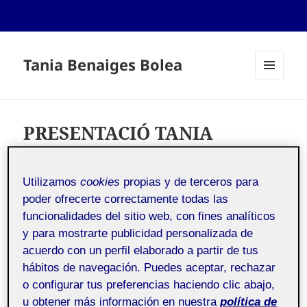
Tania Benaiges Bolea
MENÚ
Y
WIDGETS
PRESENTACIÓ TANIA
BENAIGES BOLEA
Utilizamos
cookies
propias y de terceros para
poder ofrecerte correctamente todas las
Sociologia General
Pública
funcionalidades del sitio web, con fines analíticos
y para mostrarte publicidad personalizada de
Hola companys;
acuerdo con un perfil elaborado a partir de tus
hábitos de navegación. Puedes aceptar, rechazar
El meu nom és Tania tinc 38 anys i soc estudiant del
o configurar tus preferencias haciendo clic abajo,
grau de llengua i literatura
u obtener más información en nuestra
política de