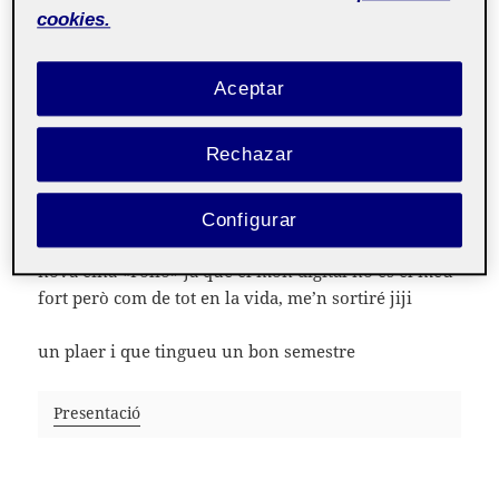
cookies.
Tot i que tinc un bon treball estudio a la UOC perquè
em vull dedicar a la docència ja que és el que em
realitza professionalment.
Aceptar
Rechazar
Per altra banda, he començat a llegir els mòduls de
l’assignatura i m’està encantant el fet de qüestionar-
Configurar
me tantes coses. Espero fer-me aviat amb aquesta
nova eina «Folio» ja que el món digital no és el meu
fort però com de tot en la vida, me’n sortiré jiji
un plaer i que tingueu un bon semestre
Presentació