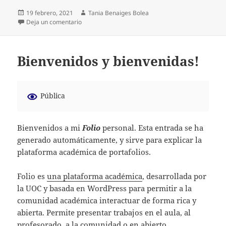
Publicado
Autor
19 febrero, 2021
Tania Benaiges Bolea
el
en PRESENTACIÓ TANIA BENAIGES BOLEA
Deja un comentario
Bienvenidos y bienvenidas!
Pública
Bienvenidos a mi
Folio
personal. Esta entrada se ha
generado automáticamente, y sirve para explicar la
plataforma académica de portafolios.
Folio es
una plataforma académica
, desarrollada por
la UOC y basada en WordPress para permitir a la
comunidad académica interactuar de forma rica y
abierta. Permite presentar trabajos en el aula, al
profesorado, a la comunidad o en abierto.