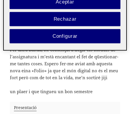
Aceptar
Tot i que tinc un bon treball estudio a la UOC perquè
em vull dedicar a la docència ja que és el que em
Rechazar
realitza professionalment.
Configurar
Per altra banda, he començat a llegir els mòduls de
l’assignatura i m’està encantant el fet de qüestionar-
me tantes coses. Espero fer-me aviat amb aquesta
nova eina «Folio» ja que el món digital no és el meu
fort però com de tot en la vida, me’n sortiré jiji
un plaer i que tingueu un bon semestre
Presentació