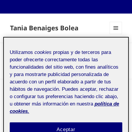
Tania Benaiges Bolea
MENÚ
Y
WIDGETS
Utilizamos
cookies
propias y de terceros para
ActiFolio:
Presentació
poder ofrecerte correctamente todas las
Presentació
funcionalidades del sitio web, con fines analíticos
y para mostrarte publicidad personalizada de
acuerdo con un perfil elaborado a partir de tus
hábitos de navegación. Puedes aceptar, rechazar
PRESENTACIÓ TANIA
o configurar tus preferencias haciendo clic abajo,
BENAIGES BOLEA
u obtener más información en nuestra
política de
cookies.
Sociologia General
Pública
Aceptar