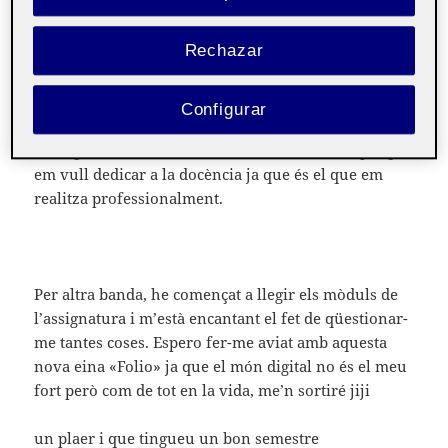
Hola companys;
Rechazar
El meu nom és Tania tinc 38 anys i soc estudiant del
grau de llengua i literatura
Configurar
Tot i que tinc un bon treball estudio a la UOC perquè
em vull dedicar a la docència ja que és el que em
realitza professionalment.
Per altra banda, he començat a llegir els mòduls de
l’assignatura i m’està encantant el fet de qüestionar-
me tantes coses. Espero fer-me aviat amb aquesta
nova eina «Folio» ja que el món digital no és el meu
fort però com de tot en la vida, me’n sortiré jiji
un plaer i que tingueu un bon semestre