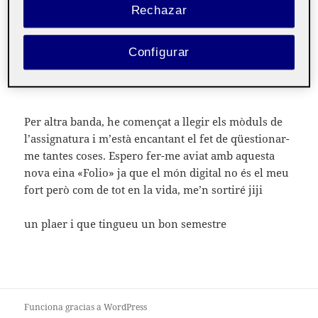
Rechazar
Tot i que tinc un bon treball estudio a la UOC perquè
em vull dedicar a la docència ja que és el que em
Configurar
realitza professionalment.
Per altra banda, he començat a llegir els mòduls de
l’assignatura i m’està encantant el fet de qüestionar-
me tantes coses. Espero fer-me aviat amb aquesta
nova eina «Folio» ja que el món digital no és el meu
fort però com de tot en la vida, me’n sortiré jiji
un plaer i que tingueu un bon semestre
Funciona gracias a WordPress