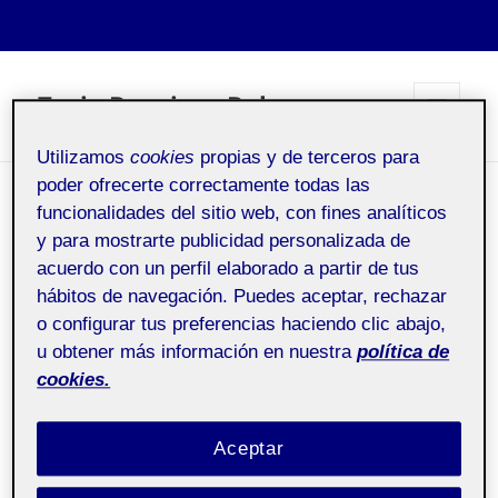
Tania Benaiges Bolea
MENÚ
Y
Utilizamos
cookies
propias y de terceros para
WIDGETS
poder ofrecerte correctamente todas las
PRESENTACIÓ TANIA
funcionalidades del sitio web, con fines analíticos
BENAIGES BOLEA
y para mostrarte publicidad personalizada de
acuerdo con un perfil elaborado a partir de tus
hábitos de navegación. Puedes aceptar, rechazar
o configurar tus preferencias haciendo clic abajo,
Pública
u obtener más información en nuestra
política de
cookies.
Hola companys;
El meu nom és Tania tinc 38 anys i soc estudiant del
Aceptar
grau de llengua i literatura